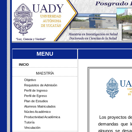
MENU
INICIO
MAESTRÍA
Objetivo
Requisitos de Admisión
Perfil de Ingreso
Perfil de Egreso
Plan de Estudios
Alumnos Matriculados
Núcleo Académico
Los proyectos de i
Productividad Académica
Tutoría
demandas que lo
Vinculación
algunos se desar