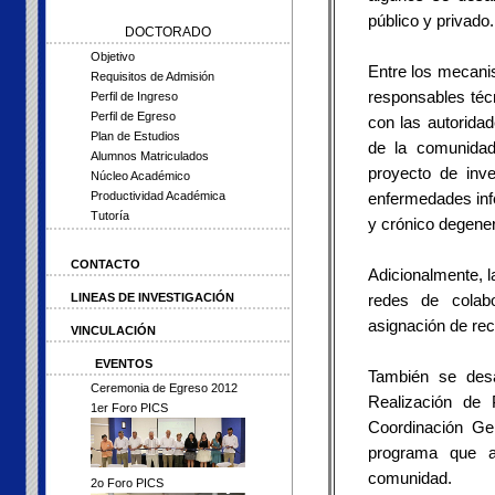
público y privado.
DOCTORADO
Objetivo
Entre los mecanis
Requisitos de Admisión
responsables téc
Perfil de Ingreso
Perfil de Egreso
con las autoridad
Plan de Estudios
de la comunidad
Alumnos Matriculados
proyecto de inve
Núcleo Académico
enfermedades inf
Productividad Académica
Tutoría
y crónico degener
CONTACTO
Adicionalmente, l
redes de colabo
LINEAS DE INVESTIGACIÓN
asignación de rec
VINCULACIÓN
EVENTOS
También se desa
Ceremonia de Egreso 2012
Realización de 
1er Foro PICS
Coordinación Ge
programa que a
comunidad.
2o Foro PICS