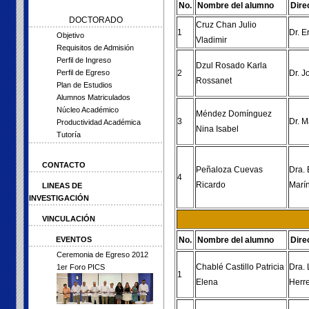
No.
Nombre del alumno
Dire
DOCTORADO
Cruz Chan Julio
1
Dr. E
Objetivo
Vladimir
Requisitos de Admisión
Perfil de Ingreso
Dzul Rosado Karla
2
Dr. J
Perfil de Egreso
Rossanet
Plan de Estudios
Alumnos Matriculados
Núcleo Académico
Méndez Domínguez
3
Dr. M
Productividad Académica
Nina Isabel
Tutoría
CONTACTO
Peñaloza Cuevas
Dra.
4
Ricardo
Marí
LINEAS DE
INVESTIGACIÓN
VINCULACIÓN
No.
Nombre del alumno
Dire
EVENTOS
Ceremonia de Egreso 2012
Chablé Castillo Patricia
Dra. 
1er Foro PICS
1
Elena
Herr