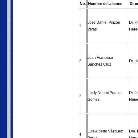
No.
Nombre del alumno
Dire
José Daniel Pinzón
Dr. F
1
Vivas
Here
Juan Francisco
2
Dr. H
Sánchez Cruz
Leidy Noemí Peraza
Dr. J
3
Gómez
Neme
Luis Alberto Vázquez
Dra. 
4