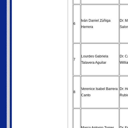
Iván Daniel Zúñiga
Dr. M
6
Herrera
Salo
Lourdes Gabriela
Dr. C
7
Talavera Aguilar
Willi
Verenice Isabel Barrera
Dr. 
8
Canto
Rubi
Marco Antonio Torres
Dr. E