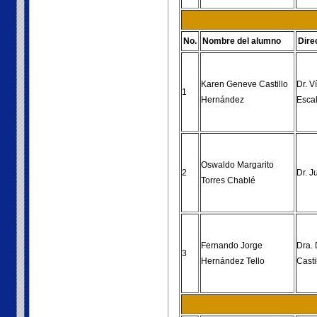
No.
Nombre del alumno
Dire
Karen Geneve Castillo
Dr. V
1
Hernández
Esca
Oswaldo Margarito
2
Dr. J
Torres Chablé
Fernando Jorge
Dra. 
3
Hernández Tello
Casti