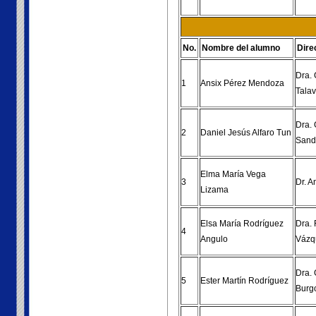
No.
Nombre del alumno
Dire
Dra.
1
Ansix Pérez Mendoza
Tala
Dra. 
2
Daniel Jesús Alfaro Tun
Sand
Elma María Vega
3
Dr. 
Lizama
Elsa María Rodríguez
Dra. 
4
Angulo
Vázq
Dra.
5
Ester Martín Rodríguez
Burg