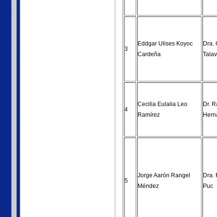
Eddgar Ulises Koyoc
Dra.
3
Cardeña
Tala
Cecilia Eulalia Leo
Dr. 
4
Ramírez
Hern
Jorge Aarón Rangel
Dra.
5
Méndez
Puc