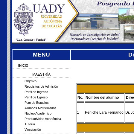
MENU
D
INICIO
MAESTRÍA
Objetivo
Requisitos de Admisión
Perfil de Ingreso
No.
Nombre del alumno
Dire
Perfil de Egreso
Plan de Estudios
Alumnos Matriculados
1
Peniche Lara Fernando
Dr. J
Núcleo Académico
Productividad Académica
Tutoría
Vinculación