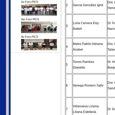
2o Foro PICS
Dra. 
2
García González Igrid
Herr
3er Foro PICS
Loría Cervera Elsy
Dr. 
3
Nalleli
Narv
4o Foro PICS
Matos Patrón Adriana
Dra.
4
Anabel
Tala
Torres Ramírez
Dr. 
5
Oswaldo
Burg
Dra. 
6
Vanega Romero Sally
Sand
Villanueva Lizama
7
Dr. E
Liliana Estefanía