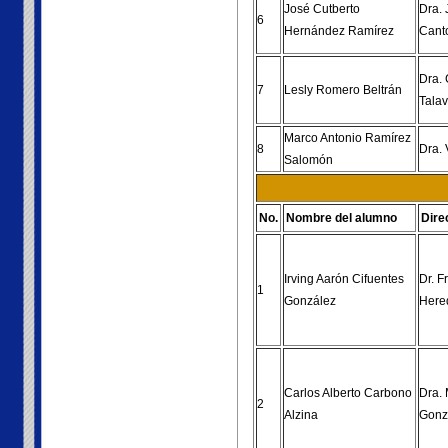
José Cutberto
Dra. 
6
Hernández Ramírez
Cant
Dra.
7
Lesly Romero Beltrán
Tala
Marco Antonio Ramírez
8
Dra. 
Salomón
No.
Nombre del alumno
Dire
Irving Aarón Cifuentes
Dr. F
1
González
Here
Carlos Alberto Carbono
Dra. 
2
Alzina
Gonz