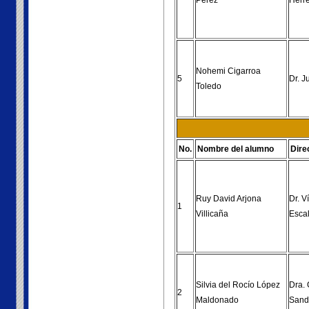
Pérez
Herr
Nohemi Cigarroa
5
Dr. J
Toledo
No.
Nombre del alumno
Dire
Ruy David Arjona
Dr. V
1
Villicaña
Esca
Silvia del Rocío López
Dra. 
2
Maldonado
Sand