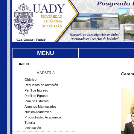
MENU
INICIO
MAESTRÍA
Ceremo
Objetivo
Requisitos de Admisión
Perfil de Ingreso
Perfil de Egreso
Plan de Estudios
Alumnos Matriculados
Núcleo Académico
Productividad Académica
Tutoría
Vinculación