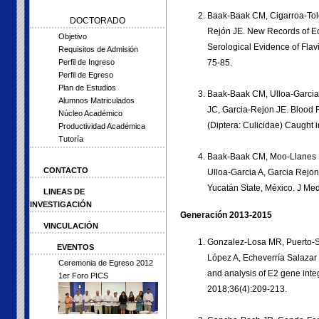
Baak-Baak CM, Cigarroa-Tole
DOCTORADO
Rejón JE. New Records of Ec
Objetivo
Serological Evidence of Flav
Requisitos de Admisión
75-85.
Perfil de Ingreso
Perfil de Egreso
Plan de Estudios
Baak-Baak CM, Ulloa-Garcia 
Alumnos Matriculados
JC, Garcia-Rejon JE. Blood F
Núcleo Académico
(Diptera: Culicidae) Caught
Productividad Académica
Tutoría
Baak-Baak CM, Moo-Llanes D
CONTACTO
Ulloa-Garcia A, Garcia Rejon
Yucatán State, México. J Me
LINEAS DE
INVESTIGACIÓN
Generación 2013-2015
VINCULACIÓN
Gonzalez-Losa MR, Puerto-So
EVENTOS
López A, Echeverría Salazar 
Ceremonia de Egreso 2012
and analysis of E2 gene inte
1er Foro PICS
2018;36(4):209-213.