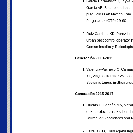
García Hernández J, Leyva M
García AE, Betancourt Lozano
plaguicidas en México. Rev. 
Plaguicidas (CTP) 29-60.
Ruiz Gamboa KD, Perez Herre
urban pest control operator 
Contaminación y Toxicología
Generación 2013-2015
Valencia-Pacheco G, Cámara
YE, Ángulo-Ramirez AV. Copy
Systemic Lupus Erythematosu
Generación 2015-2017
Huchin C, Briceño MA, Mendo
of Enterotoxigenic Escherich
Journal of Biosciences and M
Estrella CD, Olais Arjona In