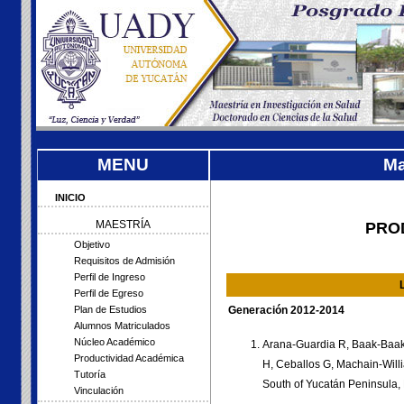
MENU
Ma
INICIO
MAESTRÍA
PRO
Objetivo
Requisitos de Admisión
Perfil de Ingreso
Perfil de Egreso
Generación 2012-2014
Plan de Estudios
Alumnos Matriculados
Núcleo Académico
Arana-Guardia R, Baak-Baak
Productividad Académica
H, Ceballos G, Machain-Will
Tutoría
South of Yucatán Peninsula,
Vinculación