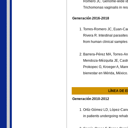
Romero JC. Genome-wide ident
Trichomonas vaginalis in res
Generación 2016-2018
Torres-Romero JC, Euan-Cant
Rivera R. Intestinal parasites
from human clinical samples
Barrera-Pérez MA, Torres-A
Mendoza-Mézquita JE, Castr
Prokopec G, Kroeger A, Manri
bienestar en Mérida, México
LÍNEA DE 
Generación 2010-2012
Ortíz-Gómez LD, López-Canul
in patients undergoing rehabi