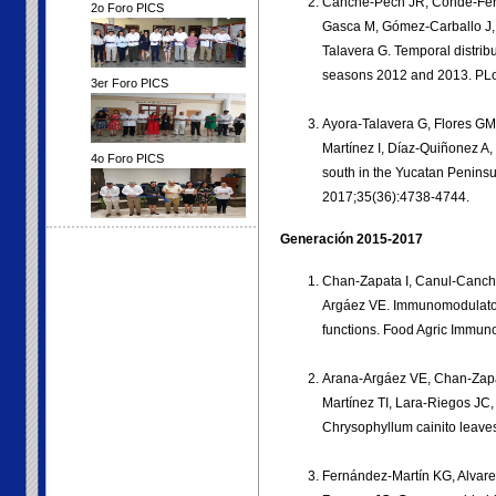
Canche-Pech JR, Conde-Ferra
2o Foro PICS
Gasca M, Gómez-Carballo J, 
Talavera G. Temporal distrib
seasons 2012 and 2013. PLo
3er Foro PICS
Ayora-Talavera G, Flores GM
Martínez I, Díaz-Quiñonez A,
4o Foro PICS
south in the Yucatan Peninsul
2017;35(36):4738-4744.
Generación 2015-2017
Chan-Zapata I, Canul-Canche
Argáez VE. Immunomodulatory
functions. Food Agric Immuno
Arana-Argáez VE, Chan-Zapat
Martínez TI, Lara-Riegos JC
Chrysophyllum cainito leave
Fernández-Martín KG, Alvar